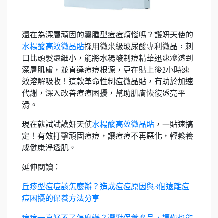
還在為深層頑固的囊腫型痘痘煩惱嗎？護妍天使的
水楊酸高效微晶貼
採用微米級玻尿酸專利微晶，刺
口比頭髮還細小，能將水楊酸制痘精華迅速滲透到
深層肌膚，並直達痘痘根源，更在貼上後2小時速
效溶解吸收！這款革命性制痘微晶貼，有助於加速
代謝，深入改善痘痘困擾，幫助肌膚恢復透亮平
滑。
現在就試試護妍天使
水楊酸高效微晶貼
，一貼速搞
定！有效打擊頑固痘痘，讓痘痘不再惡化，輕鬆養
成健康淨透肌。
延伸閱讀：
丘疹型痘痘該怎麼辦？造成痘痘原因與3個遠離痘
痘困擾的保養方法分享
痘痘一直好不了怎麼辦？選對保養產品，讓你也能