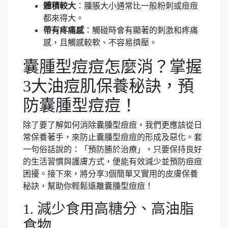
體積較大
：腫脹大小通常比一般粉刺或痘痘
都來得大。
帶有疼痛感
：觸碰時會有顯著的刺激和疼痛
感，且觸感較軟、不容易擠壓。
囊腫型痘痘怎麼消？掌握
3大油痘肌保養秘訣，預
防囊腫型痘痘！
除了要了解如何消除囊腫型痘痘，我們更應該從日
常保養著手，來防止囊腫型痘痘的形成及惡化。套
一句俗話說的：「預防勝於治療」，只要保持良好
的生活習慣與護膚方式，便能有效減少並預防痘痘
困擾。接下來，將分享3個簡單又實用的皮膚保養
秘訣，幫助你輕鬆遠離囊腫型痘痘！
1. 減少食用高糖分、高油脂
食物