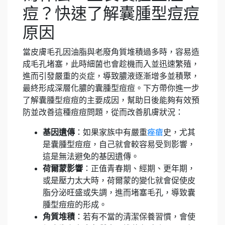
痘？快速了解囊腫型痘痘
原因
當皮膚毛孔因油脂與老廢角質堆積過多時，容易造
成毛孔堵塞，此時細菌也會趁機而入並迅速繁殖，
進而引發嚴重的炎症，導致膿液逐漸增多並積聚，
最終形成深層化膿的囊腫型痘痘。下方帶你進一步
了解囊腫型痘痘的主要成因，幫助日後能夠有效預
防並改善這種痘痘問題，從而改善肌膚狀況：
基因遺傳
：如果家族中有嚴重
痤瘡
史，尤其
是囊腫型痘痘，自己就會較容易受到影響，
這是無法避免的基因遺傳。
荷爾蒙影響
：正值青春期、經期、更年期，
或是壓力太大時，荷爾蒙的變化就會促使皮
脂分泌旺盛或失調，進而堵塞毛孔，導致囊
腫型痘痘的形成。
角質堆積
：若有不當的清潔保養習慣，會使