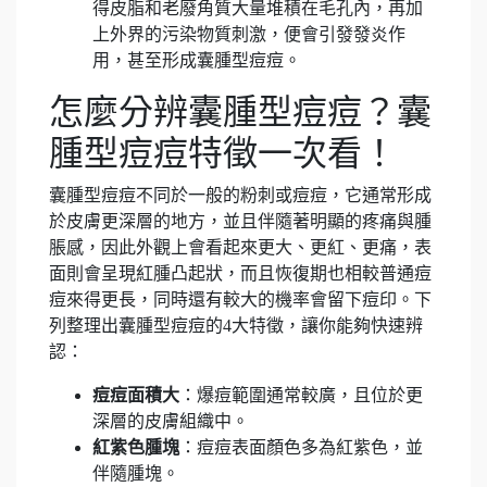
得皮脂和老廢角質大量堆積在毛孔內，再加
上外界的污染物質刺激，便會引發發炎作
用，甚至形成囊腫型痘痘。
怎麼分辨囊腫型痘痘？囊
腫型痘痘特徵一次看！
囊腫型痘痘不同於一般的粉刺或痘痘，它通常形成
於皮膚更深層的地方，並且伴隨著明顯的疼痛與腫
脹感，因此外觀上會看起來更大、更紅、更痛，表
面則會呈現紅腫凸起狀，而且恢復期也相較普通痘
痘來得更長，同時還有較大的機率會留下痘印。下
列整理出囊腫型痘痘的4大特徵，讓你能夠快速辨
認：
痘痘面積大
：爆痘範圍通常較廣，且位於更
深層的皮膚組織中。
紅紫色腫塊
：痘痘表面顏色多為紅紫色，並
伴隨腫塊。