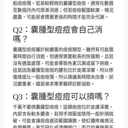
般痘痘慢。若是較輕微的囊腫型痘痘，通常在數週
至數個月內可逐漸消退；但若痘痘範圍較廣、情況
嚴重，可能就會需要更長的時間才能完全代謝。
Q2：囊腫型痘痘會自己消
嗎？
囊腫型痘痘屬於較嚴重的痘痘類型，雖然有可能隨
著時間自行消退，但通常需要較長的恢復期，且若
沒有適當處理，可能會導致色素沉澱或留下疤痕。
這是因為囊腫型痘痘的膿包位於皮膚深層，所以修
復速度比一般痘痘慢，所以建議長時間未改善、狀
況嚴重者，還是尋求專業醫師診斷協助。
Q3：囊腫型痘痘可以擠嗎？
千萬不要擠囊腫型痘痘！這類痘痘位於皮膚深層，
內部含有較多膿液，若用手擠壓或使用一般針頭挑
破，可能會讓痘痘感染範圍擴散，使紅腫疼痛情況
愈趨嚴重，甚至惡化成潰爛傷口；而且如果使用不