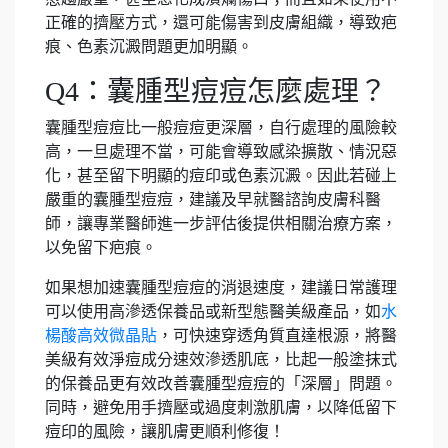
正確的擠壓方式，還可能傷害到皮膚組織，導致疤
痕、色素沉澱問題更加明顯。
Q4：囊腫型痘痘怎麼處理？
囊腫型痘痘比一般痘痘更深層，自行處理的風險較
高，一旦處理不當，可能會導致感染擴散、情況惡
化，甚至留下明顯的痘印或色素沉澱。因此若碰上
嚴重的囊腫型痘痘，建議及早就醫諮詢皮膚科醫
師，讓專業醫師進一步評估後提供相關治療方案，
以免留下疤痕。
如果想加速囊腫型痘痘的消退速度，建議日常護理
可以使用高滲透保養品或新型態醫美級產品，如
水
楊酸高效微晶貼
，可快速穿透角質直達根源，將醫
美級有效淨痘成分速效滲透肌底，比起一般塗抹式
的保養品更有效改善囊腫型痘痘的「深層」問題。
同時，避免用手擠壓或過度刺激肌膚，以降低留下
痘印的風險，讓肌膚更順利修復！