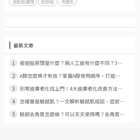
油痘肌護理
痘痘貼
洗面乳
最新文章
1
痘痘貼原理是什麼？與人工皮有什麼不同？3⋯
2
A醇怎麼擦才有效？掌握A醇使用順序，打造⋯
3
別等皮膚老化找上門！4大皮膚老化改善方法⋯
4
怎樣算是敏感肌？一文解析敏感肌成因、症狀⋯
5
臉部去角質怎麼做？可以天天使用嗎？去角質⋯