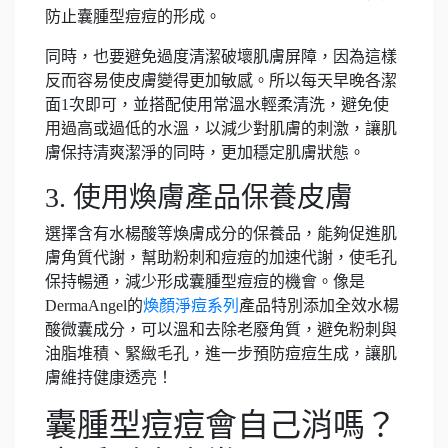
防止囊腫型痘痘的形成。
同時，也要避免過度清潔破壞肌膚屏障，因為這樣
反而容易使皮膚變得更加敏感。所以每天早晚各潔
面1次即可，並搭配使用常溫水輕柔清洗，避免使
用過高或過低的水溫，以減少對肌膚的刺激，讓肌
膚保持清爽潔淨的同時，更加穩定肌膚狀態。
3. 使用煥膚產品保養皮膚
選擇含有水楊酸等煥膚成分的保養品，能夠促進肌
膚角質代謝，幫助粉刺和痘痘的加速代謝，使毛孔
保持暢通，減少形成囊腫型痘痘的機會。像是
DermaAngel的
煥顏淨痘系列
產品特別添加全效水楊
酸微囊成分，可以溫和去除老廢角質，避免粉刺與
油脂堆積、緊緻毛孔，進一步預防痘痘生成，讓肌
膚維持健康透亮！
囊腫型痘痘會自己消嗎？