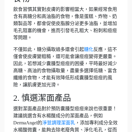
飲食習慣其實對皮膚的影響相當大，如果經常食用
含有高糖分和高油脂的食物，像是蛋糕、炸物、奶
類製品等，都會促使皮脂腺分泌更多油脂，並增加
毛孔阻塞的機會，進而引發毛孔粗大、粉刺和痘痘
等問題。
不僅如此，糖分攝取過多還會引起
糖化
反應，這不
僅會使皮膚變粗糙，還可能會讓痘痘變得更嚴重。
因此，若想減少囊腫型痘痘的困擾，平時最好減少
高糖、高油的食物攝取量，盡量多選擇低糖、富含
纖維的食物，才能有效降低形成囊腫型痘痘的風
險，讓肌膚更加光滑。
2. 慎選潔面產品
選對潔面產品對於預防囊腫型痘痘來說也很重要！
建議挑選含有水楊酸成分的潔面產品，例如
DermaAngel的
淨荳調理潔面乳
，添加專利成分全效
水楊酸微囊，能夠去除老廢角質、淨化毛孔，從而