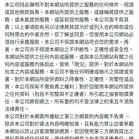
本公司特此聲明不對本網站所提供之服務的任何條件、保證
或其他條款負責。本網站所提供之服務，或據稱將提供之服
務，或未能提供服務，或延宕提供服務，本公司皆不負其
責；以上事項如有另以法律將其提示於或列入合約條款或任
何附帶合約中者亦然。您了解並同意，您使用本公司網站必
須自行承擔風險，本公司不保證本網站符合您的需求。再
者，本公司亦不保證本網站之不中斷性、正確性或安全性。
本網站所提供之任何內容或服務，或與本公司網站有關之任
何內容或服務均係如此，皆依「現況」提供。對於本網站所
包含之內容或服務，本公司不做任何明確或暗示之保證或背
書。對於本網站所提供資料之時事性、正確性、完整性或品
質，本公司保有不需負責之權利；對於因使用本網站所提供
之任何資料（包括不完整與不正確者）所引起之損害賠償責
任，本公司將拒絕之。所有要約均不受法律之約束且不須負
法律責任。
本公司對於本網頁所連結之第三方網頁的內容概不負責 －
除非本公司對於違法內容明確知情，且有能力禁止訪客參觀
本網站以防止訪客瀏覽該網頁。若因使用第三方網頁提出之
資料而造成任何損害，僅該個別網頁之作者須承擔責任，擁