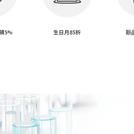
饋5%
生日月85折
新