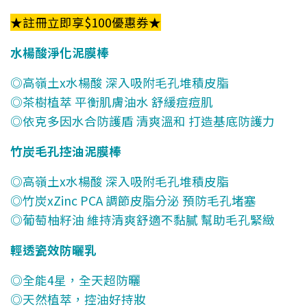
★註冊立即享$100優惠券★
水楊酸淨化泥膜棒
◎高嶺土x水楊酸 深入吸附毛孔堆積皮脂
◎茶樹植萃 平衡肌膚油水 舒緩痘痘肌
◎依克多因水合防護盾 清爽溫和 打造基底防護力
竹炭毛孔控油泥膜棒
◎高嶺土x水楊酸 深入吸附毛孔堆積皮脂
◎竹炭xZinc PCA 調節皮脂分泌 預防毛孔堵塞
◎葡萄柚籽油 維持清爽舒適不黏膩 幫助毛孔緊緻
輕透瓷效防曬乳
◎全能4星，全天超防曬
◎天然植萃，控油好持妝