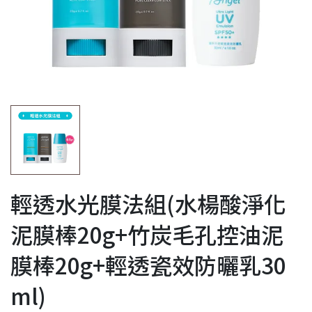
輕透水光膜法組(水楊酸淨化
泥膜棒20g+竹炭毛孔控油泥
膜棒20g+輕透瓷效防曬乳30
ml)