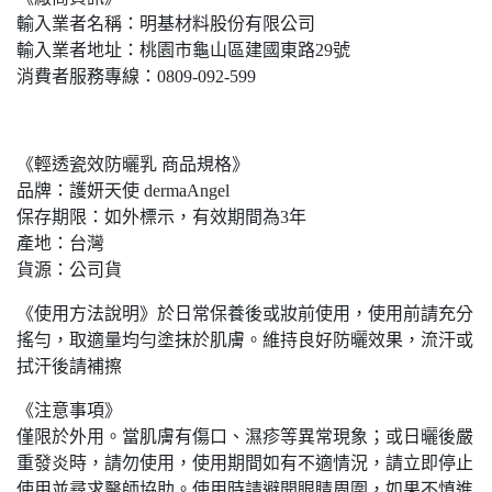
輸入業者名稱：明基材料股份有限公司
輸入業者地址：桃園市龜山區建國東路29號
消費者服務專線：0809-092-599
《輕透瓷效防曬乳 商品規格》
品牌：護妍天使 dermaAngel
保存期限：如外標示，有效期間為3年
產地：台灣
貨源：公司貨
《使用方法說明》於日常保養後或妝前使用，使用前請充分
搖勻，取適量均勻塗抹於肌膚。維持良好防曬效果，流汗或
拭汗後請補擦
《注意事項》
僅限於外用。當肌膚有傷口、濕疹等異常現象；或日曬後嚴
重發炎時，請勿使用，使用期間如有不適情況，請立即停止
使用並尋求醫師協助。使用時請避開眼睛周圍，如果不慎進